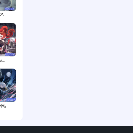
...
..
...