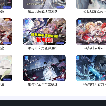
...
银与绯跨服战国家队...
银与绯高难BOSS
...
银与绯全角色强度排...
银与绯安卓/iOS.
...
银与绯全章节主线速...
《银与绯》官方网站