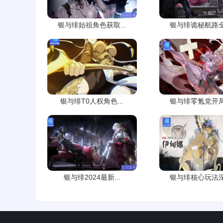
银与绯始祖角色获取...
银与绯诡秘航路全路
银与绯T0人权角色...
银与绯零氪党开局必
银与绯2024最新...
银与绯核心玩法深度